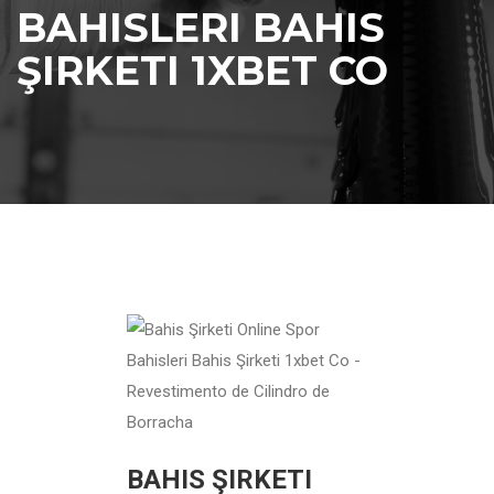
BAHISLERI BAHIS
ŞIRKETI 1XBET CO
BAHIS ŞIRKETI