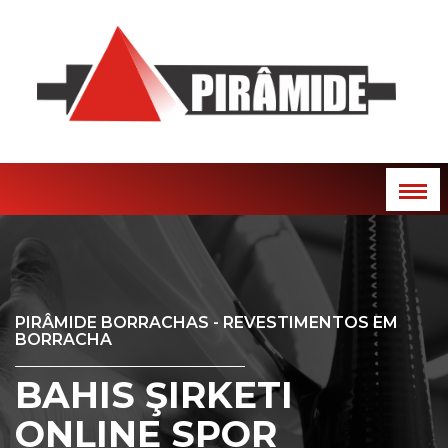
PIRÂMIDE BORRACHAS - REVESTIMENTOS EM
BORRACHA
BAHIS ŞIRKETI
ONLINE SPOR