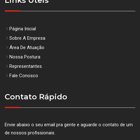
Links Úteis
Página Inicial
Sobre A Empresa
Área De Atuação
Nossa Postura
Representantes
Fale Conosco
Contato Rápido
Envie abaixo o seu email pra gente e aguarde o contato de um
de nossos profissionais.