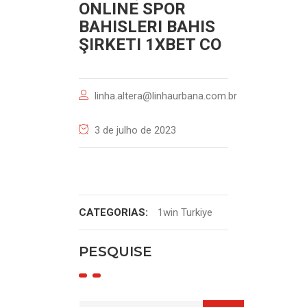
ONLINE SPOR
BAHISLERI BAHIS
ŞIRKETI 1XBET CO
linha.altera@linhaurbana.com.br
3 de julho de 2023
CATEGORIAS:
1win Turkiye
PESQUISE