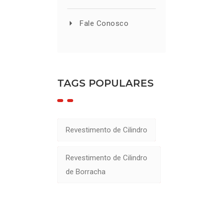
Fale Conosco
TAGS POPULARES
Revestimento de Cilindro
Revestimento de Cilindro
de Borracha