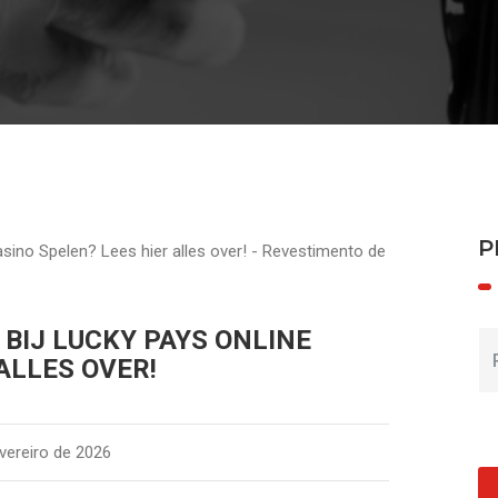
P
 BIJ LUCKY PAYS ONLINE
ALLES OVER!
vereiro de 2026