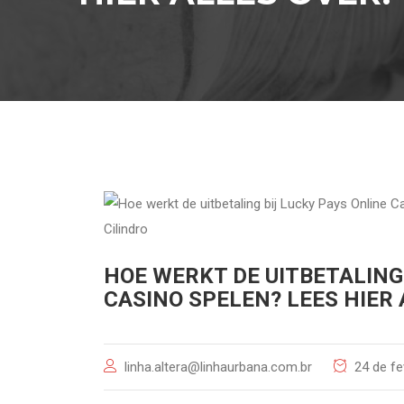
HOE WERKT DE UITBETALING
CASINO SPELEN? LEES HIER 
linha.altera@linhaurbana.com.br
24 de fe