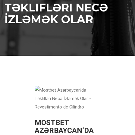
TƏKLIFLƏRI NECƏ
İZLƏMƏK OLAR
MOSTBET
AZƏRBAYCAN’DA