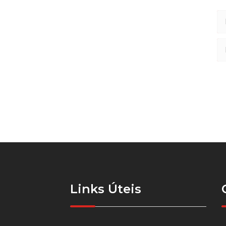
Links Úteis