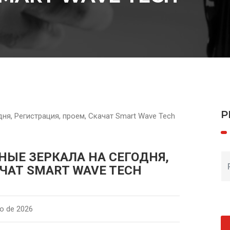
P
НЫЕ ЗЕРКАЛА НА СЕГОДНЯ,
АЧАТ SMART WAVE TECH
ho de 2026