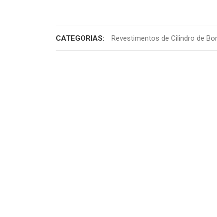
CATEGORIAS:
Revestimentos de Cilindro de Bo